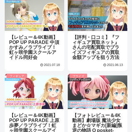
【レビュー＆4K動画】
【評判・口コミ】『フ
POP UP PARADE 中須
ィギュア買取ネット』
かすみ／ラブライブ！
さんの宅配買取でプラ
虹ヶ咲学園スクールア
イズフィギュアの買取
イドル同好会
金額アップを狙う方法
2021.07.18
2021.06.13
フィギュア
プライズ
【レビュー＆4K動画】
【フォトレビュー＆4K
POP UP PARADE 上原
動画】劇場版 魔法少女
歩夢／ラブライブ！虹
まどか☆マギカ[新編]叛
ヶ咲学園スクールアイ
逆の物語 Q posket-