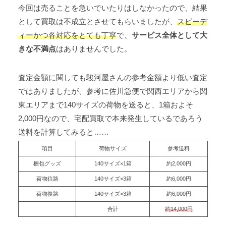
今回は売ることを急いでいたりはしなかったので、結果
として買取は不成立とさせてもらいましたが、
スピーデ
ィーかつ各対応をとても丁寧
で、
サービス全体として大
きな不満点
はありませんでした。
査定金額に関しても駿河屋さんの参考金額より低い査定
ではありましたが、参考に佐川急便で関西エリアから関
東エリアまで140サイズの荷物を送ると、1箱およそ
2,000円なので、宅配買取で本来発生しているであろう
送料を計算してみると……
項目
荷物サイズ
参考送料
梱包グッズ
140サイズ×1箱
約2,000円
荷物往路
140サイズ×3箱
約6,000円
荷物復路
140サイズ×3箱
約6,000円
合計
約14,000円