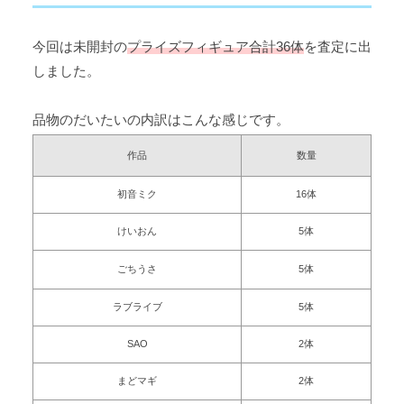
今回は未開封の
プライズフィギュア合計36体
を査定に出
しました。
品物のだいたいの内訳はこんな感じです。
作品
数量
初音ミク
16体
けいおん
5体
ごちうさ
5体
ラブライブ
5体
SAO
2体
まどマギ
2体