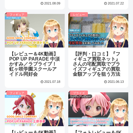
2021.08.09
2021.07.22
フィギュア
レビュー
【レビュー＆4K動画】
【評判・口コミ】『フ
POP UP PARADE 中須
ィギュア買取ネット』
かすみ／ラブライブ！
さんの宅配買取でプラ
虹ヶ咲学園スクールア
イズフィギュアの買取
イドル同好会
金額アップを狙う方法
2021.07.18
2021.06.13
フィギュア
プライズ
【レビュー＆4K動画】
【フォトレビュー＆4K